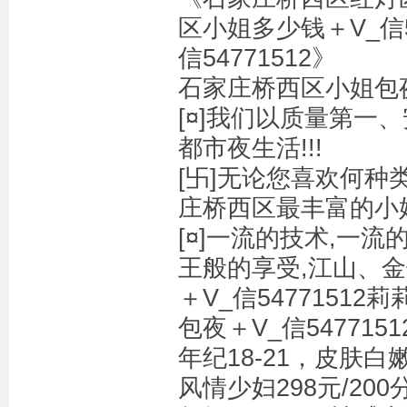
区小姐多少钱＋V_信5
信54771512》
石家庄桥西区小姐包夜电
[¤]我们以质量第一
都市夜生活!!!
[卐]无论您喜欢何种
庄桥西区最丰富的小
[¤]一流的技术,一
王般的享受,江山、金
＋V_信547715
包夜＋V_信547715
年纪18-21，皮肤白
风情少妇298元/200