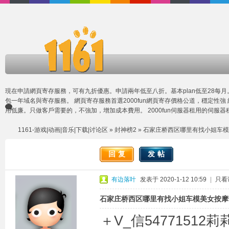
現在申請網頁寄存服務，可有九折優惠。申請兩年低至八折。基本plan低至28每
包一年域名與寄存服務。 網頁寄存服務首選
2000fun網頁寄存
價格公道，穩定性強
用低廉。只做客戶需要的，不強加，增加成本費用。
2000fun伺服器租用
的伺服器租
1161-游戏|动画|音乐|下载|讨论区
»
封神榜2
» 石家庄桥西区哪里有找小姐车
回复
发帖
有边落叶
发表于 2020-1-12 10:59
|
只看
石家庄桥西区哪里有找小姐车模美女按摩
＋V_信54771512