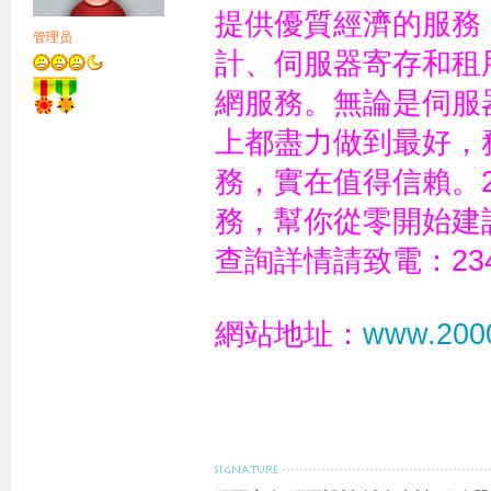
提供優質經濟的服務
管理员
計、伺服器寄存和租
網服務。無論是伺服
上都盡力做到最好，
務，實在值得信賴。2
務，幫你從零開始建
查詢詳情請致電：2346
網站地址：
www.2000